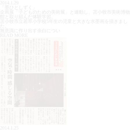
2014.1.29
「墨ひとしずく」
企画展「子どものための美術展」と連動し、苫小牧市美術博物
館と取り組んだ体験学習。
苫小牧市立若草小学校5年生の児童と大きな水墨画を描きまし
た。
無意識に作り出す余白につい
READ MORE
2014.1.25