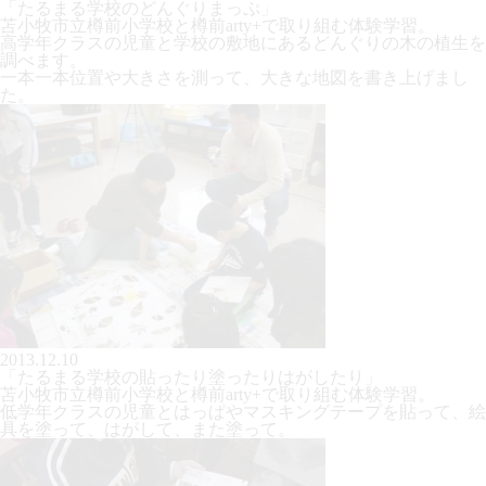
「たるまる学校のどんぐりまっぷ」
苫小牧市立樽前小学校と樽前arty+で取り組む体験学習。
高学年クラスの児童と学校の敷地にあるどんぐりの木の植生を
調べます。
一本一本位置や大きさを測って、大きな地図を書き上げまし
た。
2013.12.10
「たるまる学校の貼ったり塗ったりはがしたり」
苫小牧市立樽前小学校と樽前arty+で取り組む体験学習。
低学年クラスの児童とはっぱやマスキングテープを貼って、絵
具を塗って、はがして、また塗って。