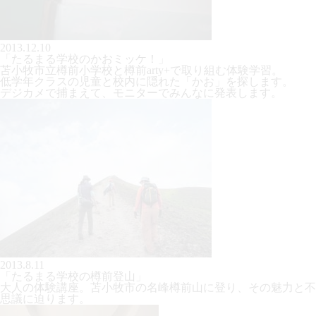
2013.12.10
「たるまる学校のかおミッケ！」
苫小牧市立樽前小学校と樽前arty+で取り組む体験学習。
低学年クラスの児童と校内に隠れた「かお」を探します。
デジカメで捕まえて、モニターでみんなに発表します。
2013.8.11
「たるまる学校の樽前登山」
大人の体験講座。苫小牧市の名峰樽前山に登り、その魅力と不
思議に迫ります。