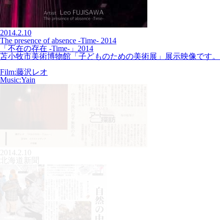
2014.2.10
The presence of absence -Time- 2014
「不在の存在 -Time-」2014
苫小牧市美術博物館「子どものための美術展」展示映像です。
Film:藤沢レオ
Music:Yain
2014.2.10
北海道新聞