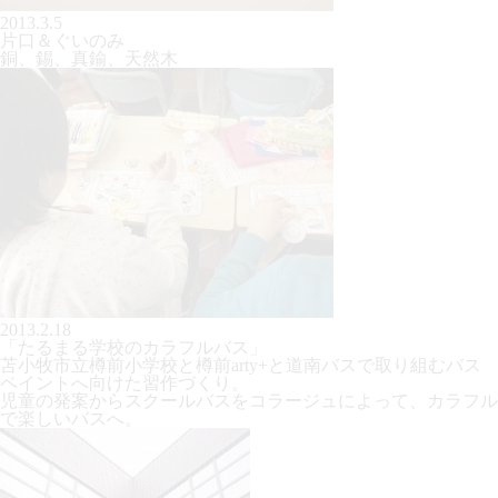
2013.3.5
片口＆ぐいのみ
銅、錫、真鍮、天然木
2013.2.18
「たるまる学校のカラフルバス」
苫小牧市立樽前小学校と樽前arty+と道南バスで取り組むバス
ペイントへ向けた習作づくり。
児童の発案からスクールバスをコラージュによって、カラフル
で楽しいバスへ。