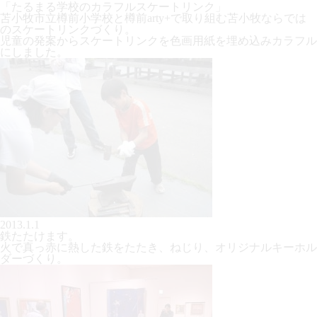
「たるまる学校のカラフルスケートリンク」
苫小牧市立樽前小学校と樽前arty+で取り組む苫小牧ならでは
のスケートリンクづくり。
児童の発案からスケートリンクを色画用紙を埋め込みカラフル
にしました。
2013.1.1
鉄たたけます。
火で真っ赤に熱した鉄をたたき、ねじり、オリジナルキーホル
ダーづくり。