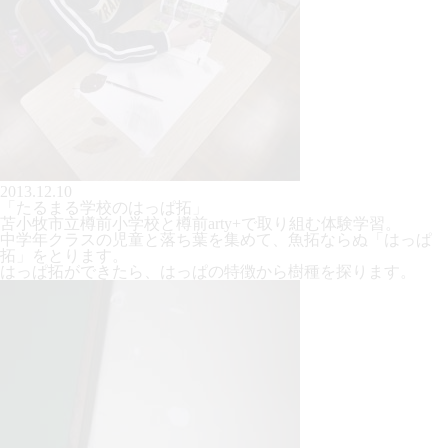
2013.12.10
「たるまる学校のはっぱ拓」
苫小牧市立樽前小学校と樽前arty+で取り組む体験学習。
中学年クラスの児童と落ち葉を集めて、魚拓ならぬ「はっぱ
拓」をとります。
はっぱ拓ができたら、はっぱの特徴から樹種を探ります。