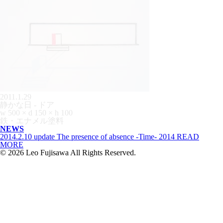
2011.1.29
静かな日 - ドア
w 500 × d 150 × h 100
鉄・エナメル塗料
NEWS
2014.2.10 update
The presence of absence -Time- 2014
READ
MORE
© 2026 Leo Fujisawa All Rights Reserved.