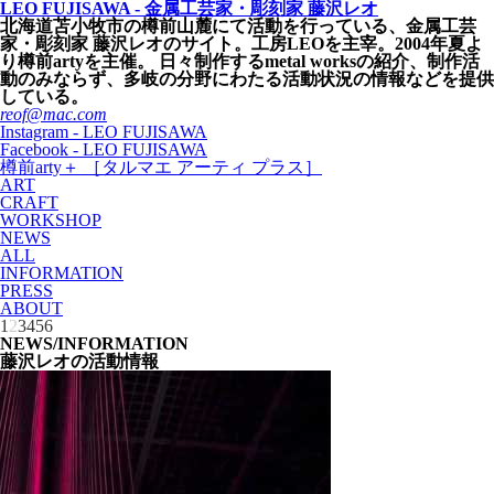
LEO FUJISAWA - 金属工芸家・彫刻家 藤沢レオ
北海道苫小牧市の樽前山麓にて活動を行っている、金属工芸
家・彫刻家 藤沢レオのサイト。工房LEOを主宰。2004年夏よ
り樽前artyを主催。 日々制作するmetal worksの紹介、制作活
動のみならず、多岐の分野にわたる活動状況の情報などを提供
している。
reof@mac.com
Instagram - LEO FUJISAWA
Facebook - LEO FUJISAWA
樽前arty＋ ［タルマエ アーティ プラス］
ART
CRAFT
WORKSHOP
NEWS
ALL
INFORMATION
PRESS
ABOUT
1
2
3
4
5
6
NEWS/INFORMATION
藤沢レオの活動情報