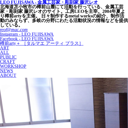
LEO FUJISAWA - 金属工芸家・彫刻家 藤沢レオ
北海道苫小牧市の樽前山麓にて活動を行っている、金属工芸
家・彫刻家 藤沢レオのサイト。工房LEOを主宰。2004年夏よ
り樽前artyを主催。 日々制作するmetal worksの紹介、制作活
動のみならず、多岐の分野にわたる活動状況の情報などを提供
している。
reof@mac.com
Instagram - LEO FUJISAWA
Facebook - LEO FUJISAWA
樽前arty＋ ［タルマエ アーティ プラス］
ART
ALL
PUBLIC
CRAFT
WORKSHOP
NEWS
ABOUT